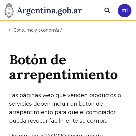
Pasar al contenido principal
Presidencia
Buscar
Ir
a
de
Mi
…
Consumo y economía
Arg
la
Nación
Botón de
arrepentimiento
Las páginas web que venden productos o
servicios deben incluir un botón de
arrepentimiento para que el comprador
pueda revocar fácilmente su compra