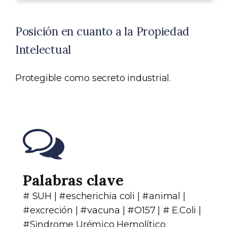
Posición en cuanto a la Propiedad
Intelectual
Protegible como secreto industrial.
Palabras clave
# SUH | #escherichia coli | #animal |
#excreción | #vacuna | #O157 | # E.Coli |
#Sindrome Urémico Hemolítico