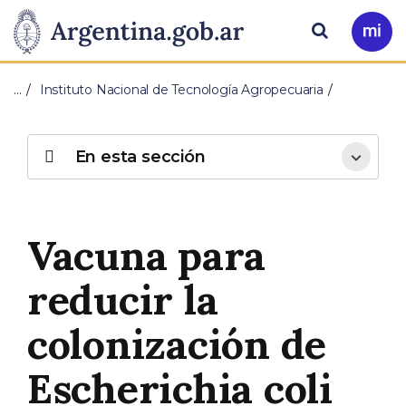
Pasar al contenido principal
Presidencia
Buscar
Ir
a
de
Mi
…
Instituto Nacional de Tecnología Agropecuaria
Arg
la
Nación
En esta sección
Vacuna para
reducir la
colonización de
Escherichia coli