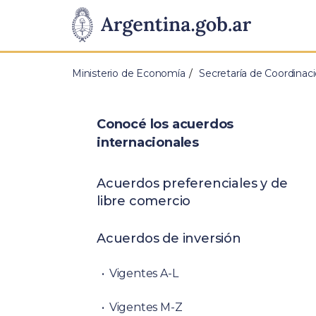
Pasar al contenido principal
Presidencia
de
Ministerio de Economía
Secretaría de Coordina
la
Nación
Conocé los acuerdos
internacionales
Acuerdos preferenciales y de
libre comercio
Acuerdos de inversión
Vigentes A-L
Vigentes M-Z