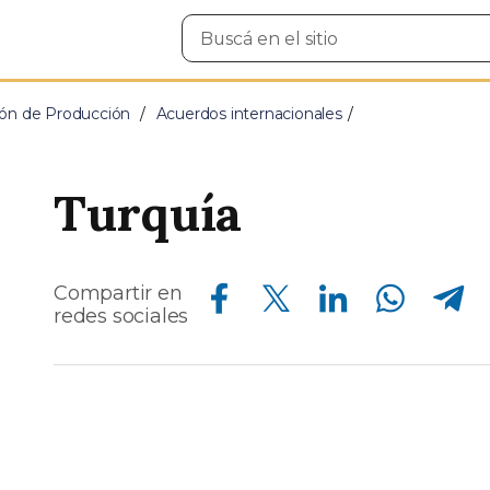
Buscar
en
el
sitio
ción de Producción
Acuerdos internacionales
Turquía
Compartir en Facebook
Compartir en Twitter
Compartir en Linkedin
Compartir en Whatsapp
Compartir en Telegram
Compartir en
redes sociales