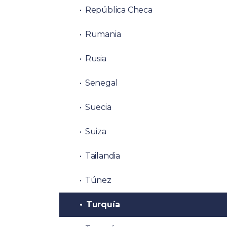
República Checa
Rumania
Rusia
Senegal
Suecia
Suiza
Tailandia
Túnez
Turquía