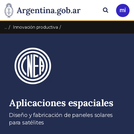
Pasar al contenido principal
Presidencia
Buscar
Ir
a
de
Mi
…
Innovación productiva
Arg
la
Nación
Aplicaciones espaciales
Diseño y fabricación de paneles solares
para satélites