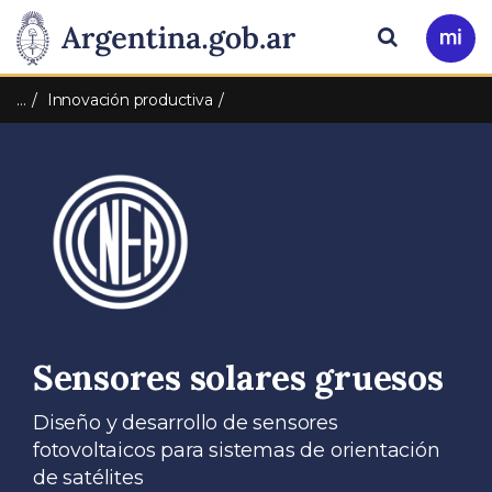
Pasar al contenido principal
Presidencia
Buscar
Ir
a
de
Mi
…
Innovación productiva
Arg
la
Nación
Sensores solares gruesos
Diseño y desarrollo de sensores
fotovoltaicos para sistemas de orientación
de satélites