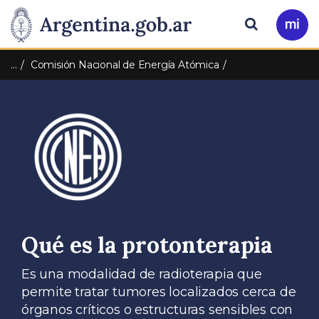
Pasar al contenido principal
Presidencia
Buscar
Ir
a
de
Mi
…
Comisión Nacional de Energía Atómica
Arg
la
Nación
Qué es la protonterapia
Es una modalidad de radioterapia que
permite tratar tumores localizados cerca de
órganos críticos o estructuras sensibles con