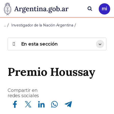
Pasar al contenido principal
Presidencia
Buscar
Ir
a
de
Mi
…
Investigador de la Nación Argentina
Arg
la
Nación
En esta sección
Premio Houssay
Compartir en
redes sociales
Compartir en Facebook
Compartir en Twitter
Compartir en Linkedin
Compartir en Whatsapp
Compartir en Telegram