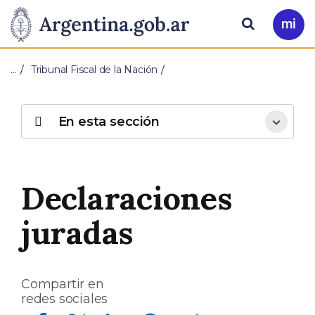
Pasar al contenido principal
Presidencia
Buscar
Ir
a
de
Mi
…
Tribunal Fiscal de la Nación
Arg
la
Nación
En esta sección
Declaraciones
juradas
Compartir en
redes sociales
Compartir en Facebook
Compartir en Twitter
Compartir en Linkedin
Compartir en Whatsapp
Compartir en Telegram