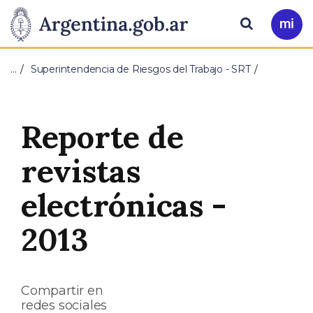
Pasar al contenido principal
Presidencia
Buscar
Ir
a
de
Mi
…
Superintendencia de Riesgos del Trabajo - SRT
Arg
la
Nación
Reporte de
revistas
electrónicas -
2013
Compartir en
redes sociales