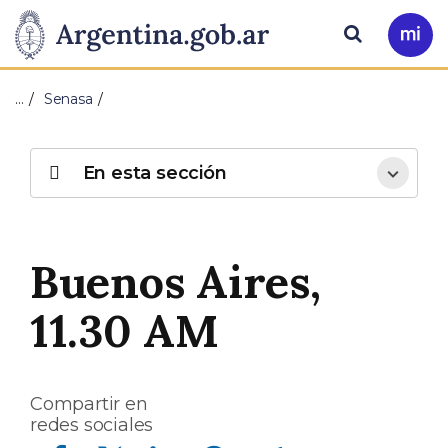
Pasar al contenido principal
Presidencia
Buscar
Ir
a
de
Mi
…
Senasa
Arg
la
Nación
En esta sección
Buenos Aires,
11.30 AM
Compartir en
redes sociales
Compartir en Facebook
Compartir en Twitter
Compartir en Linkedin
Compartir en Whatsapp
Compartir en Telegram