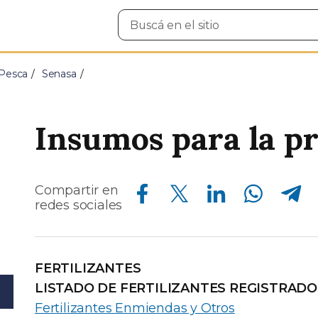
Buscar
en
el
sitio
 Pesca
Senasa
Insumos para la p
Compartir en Facebook
Compartir en Twitter
Compartir en Linkedin
Compartir en Whatsapp
Compartir en Telegram
Compartir en
redes sociales
FERTILIZANTES
LISTADO DE FERTILIZANTES REGISTRADO
Fertilizantes Enmiendas y Otros