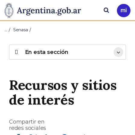
Pasar al contenido principal
Presidencia
Buscar
Ir
a
de
Mi
…
Senasa
Arg
la
Nación
En esta sección
Recursos y sitios
de interés
Compartir en
redes sociales
Compartir en Facebook
Compartir en Twitter
Compartir en Linkedin
Compartir en Whatsapp
Compartir en Telegram