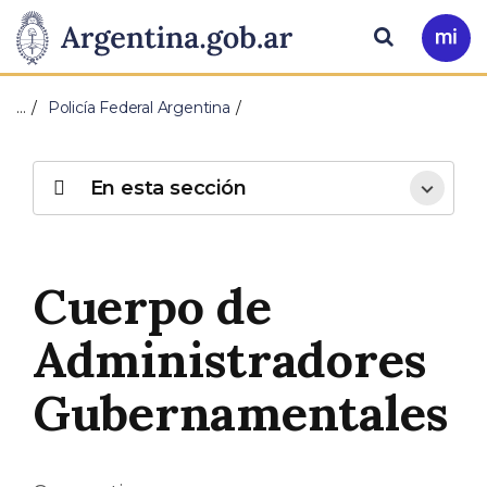
Pasar al contenido principal
Presidencia
Buscar
Ir
a
de
Mi
…
Policía Federal Argentina
Arg
la
Nación
En esta sección
Cuerpo de
Administradores
Gubernamentales