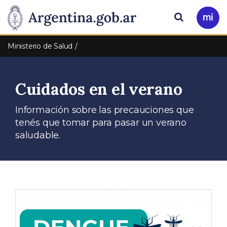
Pasar al contenido principal
Presidencia
Buscar
Ir
a
de
Mi
Ministerio de Salud
Arg
la
Cuidados en el verano
Nación
Información sobre las precauciones que
tenés que tomar para pasar un verano
saludable.