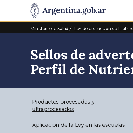
Pasar al contenido principal
Presidencia
de
Ministerio de Salud
Ley de promoción de la alime
la
Sellos de advert
Nación
Perfil de Nutrie
Productos procesados y
ultraprocesados
Aplicación de la Ley en las escuelas