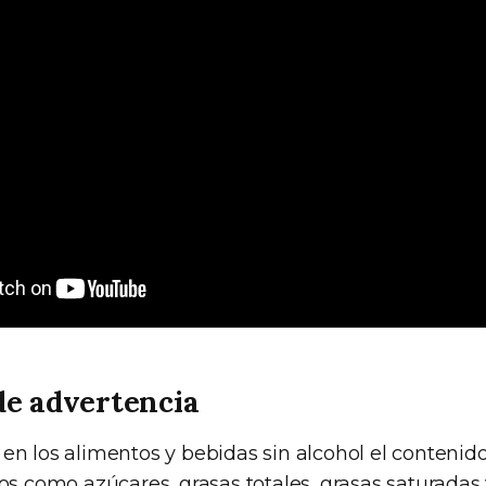
 de advertencia
 en los alimentos y bebidas sin alcohol el contenid
cos como azúcares, grasas totales, grasas saturadas 