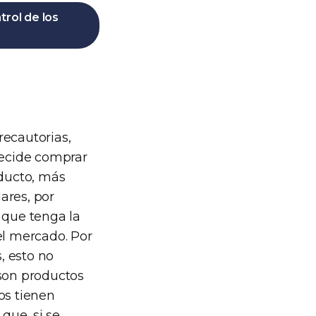
trol de los
recautorias,
decide comprar
ducto, más
ares, por
 que tenga la
el mercado. Por
s, esto no
 son productos
os tienen
 que, si se