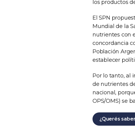
los productos de
El SPN propuest
Mundial de la 
nutrientes con 
concordancia co
Población Argen
establecer polít
Por lo tanto, al
de nutrientes d
nacional, porqu
OPS/OMS) se ba
¿Querés saber 