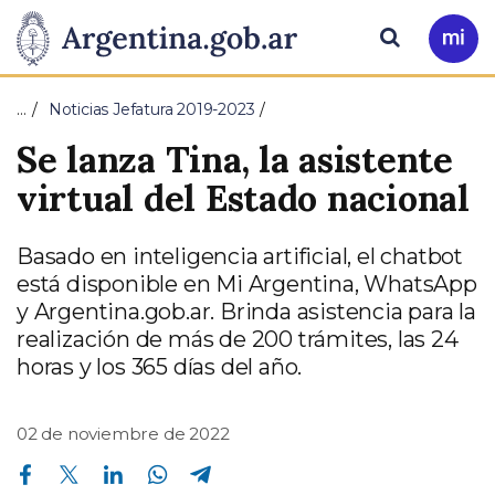
Pasar al contenido principal
Presidencia
Buscar
Ir
a
de
Mi
…
Noticias Jefatura 2019-2023
Arg
la
Se lanza Tina, la asistente
Nación
virtual del Estado nacional
Basado en inteligencia artificial, el chatbot
está disponible en Mi Argentina, WhatsApp
y Argentina.gob.ar. Brinda asistencia para la
realización de más de 200 trámites, las 24
horas y los 365 días del año.
02 de noviembre de 2022
Compartir en Facebook
Compartir en Twitter
Compartir en Linkedin
Compartir en Whatsapp
Compartir en Telegram