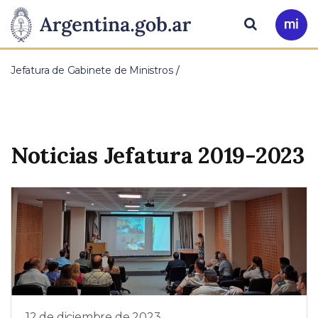
Pasar al contenido principal
Presidencia
Buscar
Ir
a
de
Mi
Jefatura de Gabinete de Ministros
Arg
la
Nación
Noticias Jefatura 2019-2023
12 de diciembre de 2023