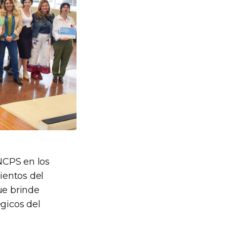
CNCPS en los
ientos del
ue brinde
égicos del