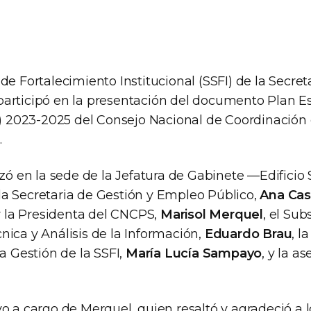
de Fortalecimiento Institucional (SSFI) de la Secret
articipó en la presentación del documento Plan Es
I) 2023-2025 del Consejo Nacional de Coordinación 
.
izó en la sede de la Jefatura de Gabinete —Edifici
a Secretaria de Gestión y Empleo Público,
Ana Cas
la Presidenta del CNCPS,
Marisol Merquel
, el Sub
nica y Análisis de la Información,
Eduardo Brau
, l
la Gestión de la SSFI,
María Lucía Sampayo
, y la a
o a cargo de Merquel, quien resaltó y agradeció a l