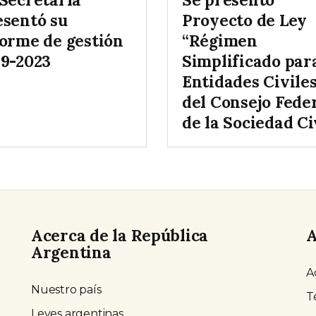
esentó su
Proyecto de Ley
forme de gestión
“Régimen
19-2023
Simplificado par
Entidades Civile
del Consejo Fede
de la Sociedad Ci
Acerca de la República
A
Argentina
A
Nuestro país
T
Leyes argentinas