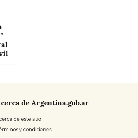
a
s”
ral
vil
cerca de Argentina.gob.ar
cerca de este sitio
érminos y condiciones