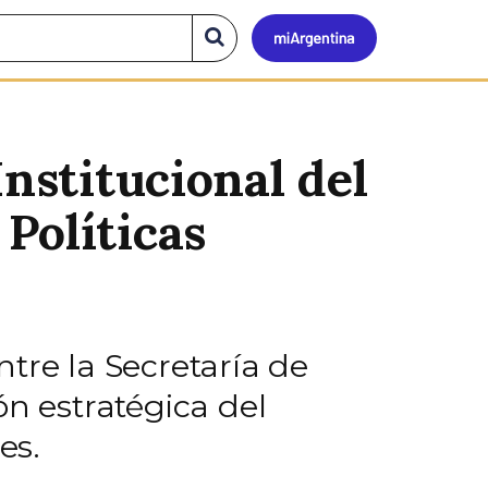
Mi
Buscar
en
el
Argen
sitio
Institucional del
Políticas
tre la Secretaría de
ón estratégica del
es.