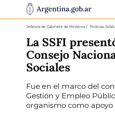
Pasar al contenido principal
Presidencia
de
Jefatura de Gabinete de Ministros
Noticias Jefat
la
La SSFI presentó
Nación
Consejo Naciona
Sociales
Fue en el marco del conv
Gestión y Empleo Público
organismo como apoyo y