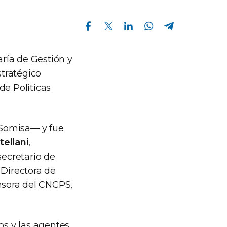
Compartir en Facebook
Compartir en Twitter
Compartir en Linkedin
Compartir en Whatsapp
Compartir en Telegram
aría de Gestión y
tratégico
de Políticas
o Somisa— y fue
tellani
,
secretario de
a Directora de
sesora del CNCPS,
os y las agentes