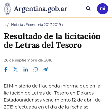
Pasar al contenido principal
Presidencia
Buscar
Ir
a
de
Mi
…
Noticias Economía 2017-2019
Arg
la
Resultado de la licitación
Nación
de Letras del Tesoro
26 de septiembre de 2018
Compartir en Facebook
Compartir en Twitter
Compartir en Linkedin
Compartir en Whatsapp
Compartir en Telegram
El Ministerio de Hacienda informa que en la
licitación de Letras del Tesoro en Dólares
Estadounidenses vencimiento 12 de abril de
2019 efectuada en el día de la fecha se