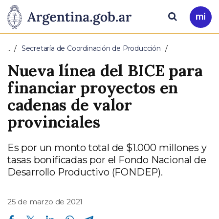
Pasar al contenido principal
Presidencia
Buscar
Ir
a
de
Mi
…
Secretaría de Coordinación de Producción
Arg
la
Nueva línea del BICE para
Nación
financiar proyectos en
cadenas de valor
provinciales
Es por un monto total de $1.000 millones y
tasas bonificadas por el Fondo Nacional de
Desarrollo Productivo (FONDEP).
25 de marzo de 2021
Compartir en Facebook
Compartir en Twitter
Compartir en Linkedin
Compartir en Whatsapp
Compartir en Telegram