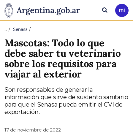
Pasar al contenido principal
Presidencia
Buscar
Ir
a
de
Mi
…
Senasa
Arg
la
Mascotas: Todo lo que
Nación
debe saber tu veterinario
sobre los requisitos para
viajar al exterior
Son responsables de generar la
información que sirve de sustento sanitario
para que el Senasa pueda emitir el CVI de
exportación.
17 de noviembre de 2022