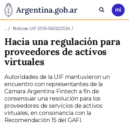
Pasar al contenido principal
Presidencia
Buscar
Ir
a
de
Mi
…
Noticias UIF 2015-06/02/2024
Arg
la
Hacia una regulación para
Nación
proveedores de activos
virtuales
Autoridades de la UIF mantuvieron un
encuentro con representantes de la
Cámara Argentina Fintech a fin de
consensuar una resolución para los
proveedores de servicios de activos
virtuales, en consonancia con la
Recomendación 15 del GAFI.