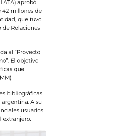
NPLATA) aprobó
e 42 millones de
ntidad, que tuvo
io de Relaciones
ada al “Proyecto
o”. El objetivo
áficas que
NMM).
es bibliográficas
l argentina. A su
enciales usuarios
 extranjero.