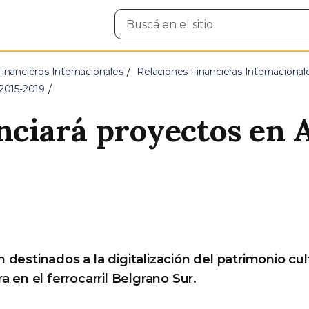
Buscar
en
el
sitio
nancieros Internacionales
Relaciones Financieras Internacionale
 2015-2019
ciará proyectos en 
s
 destinados a la digitalización del patrimonio cult
a en el ferrocarril Belgrano Sur.