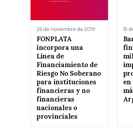
26 de noviembre de 2019
15 d
FONPLATA
Ba
incorpora una
fi
Línea de
mil
Financiamiento de
im
Riesgo No Soberano
pr
para instituciones
en 
financieras y no
má
financieras
Ar
nacionales o
provinciales