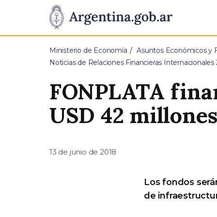
Pasar al contenido principal
Presidencia
de
Ministerio de Economía
Asuntos Económicos y Fi
la
Noticias de Relaciones Financieras Internacionales
Nación
FONPLATA finan
USD 42 millone
13 de junio de 2018
Los fondos serán
de infraestructur