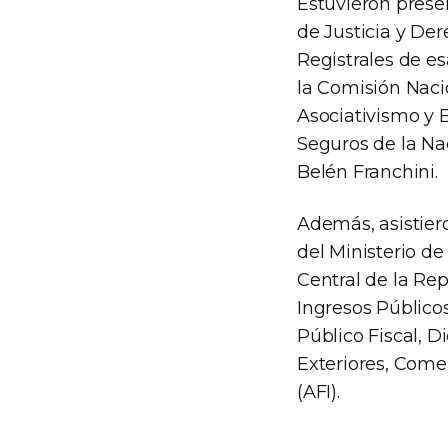
Estuvieron presen
de Justicia y De
Registrales de es
la Comisión Nacio
Asociativismo y 
Seguros de la Nac
Belén Franchini.
Además, asistier
del Ministerio d
Central de la Re
Ingresos Públicos
Público Fiscal, D
Exteriores, Comer
(AFI).