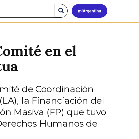
Mi
Buscar
en
el
Argen
sitio
Comité en el
tua
omité de Coordinación
LA), la Financiación del
ión Masiva (FP) que tuvo
 y Derechos Humanos de