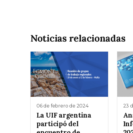
Noticias relacionadas
06 de febrero de 2024
23 
La UIF argentina
Aná
participó del
In
encuentro de
202