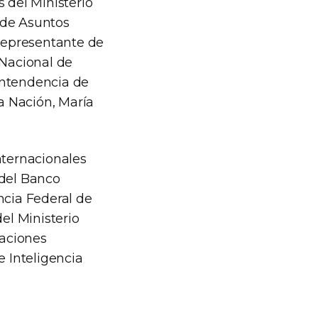
 del Ministerio
 de Asuntos
 representante de
 Nacional de
intendencia de
la Nación, María
nternacionales
 del Banco
ncia Federal de
el Ministerio
laciones
e Inteligencia