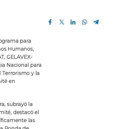
Compartir en Facebook
Compartir en Twitter
Compartir en Linkedin
Compartir en Whatsapp
Compartir en Telegram
rograma para
chos Humanos,
LAT, GELAVEX-
gia Nacional para
 Terrorismo y la
ité en
a, subrayó la
ité, destacó el
íficamente las
rta Ronda de