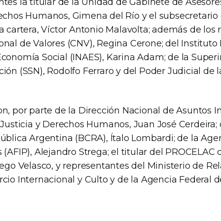
tes la titular de la Unidad de Gabinete de Asesores
rechos Humanos, Gimena del Río y el subsecretario
a cartera, Víctor Antonio Malavolta; además de los
nal de Valores (CNV), Regina Cerone; del Instituto
Economía Social (INAES), Karina Adam; de la Super
ión (SSN), Rodolfo Ferraro y del Poder Judicial de 
on, por parte de la Dirección Nacional de Asuntos I
e Justicia y Derechos Humanos, Juan José Cerdeira;
pública Argentina (BCRA), Ítalo Lombardi; de la Age
 (AFIP), Alejandro Strega; el titular del PROCELAC d
iego Velasco, y representantes del Ministerio de Re
cio Internacional y Culto y de la Agencia Federal d