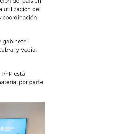
ación del país en
 utilización del
y coordinación
e gabinete;
abral y Vedia,
FT/FP está
ateria, por parte