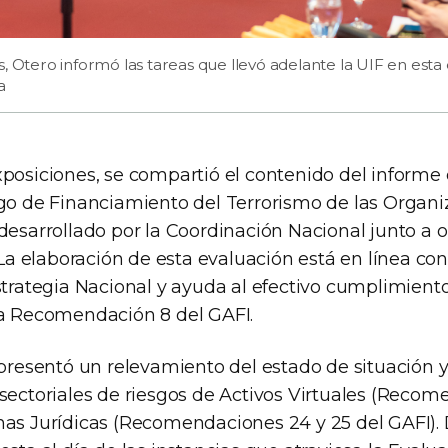
, Otero informó las tareas que llevó adelante la UIF en est
a
xposiciones, se compartió el contenido del informe 
sgo de Financiamiento del Terrorismo de las Organi
 desarrollado por la Coordinación Nacional junto a 
. La elaboración de esta evaluación está en línea co
strategia Nacional y ayuda al efectivo cumplimient
la Recomendación 8 del GAFI.
 presentó un relevamiento del estado de situación 
sectoriales de riesgos de Activos Virtuales (Recom
nas Jurídicas (Recomendaciones 24 y 25 del GAFI).