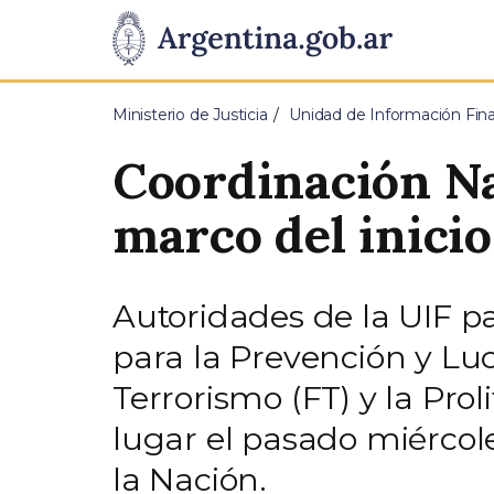
Pasar al contenido principal
Presidencia
de
Ministerio de Justicia
Unidad de Información Fina
la
Coordinación Na
Nación
marco del inici
Autoridades de la UIF p
para la Prevención y Luc
Terrorismo (FT) y la Pro
lugar el pasado miércol
la Nación.