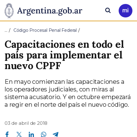
Pasar al contenido principal
Presidencia
Buscar
Ir
a
de
Mi
…
Código Procesal Penal Federal
Arg
la
Capacitaciones en todo el
Nación
país para implementar el
nuevo CPPF
En mayo comienzan las capacitaciones a
los operadores judiciales, con miras al
sistema acusatorio. Y en octubre empezará
a regir en el norte del país el nuevo código.
03 de abril de 2018
Compartir en Facebook
Compartir en Twitter
Compartir en Linkedin
Compartir en Whatsapp
Compartir en Telegram