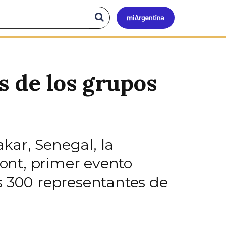
Mi
Buscar
en
el
Argen
sitio
s de los grupos
akar, Senegal, la
ont, primer evento
s 300 representantes de