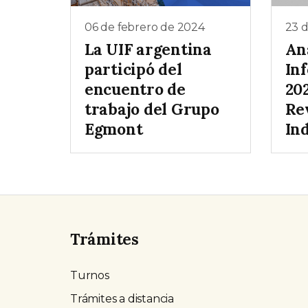
06 de febrero de 2024
23 
La UIF argentina
Aná
participó del
In
encuentro de
202
trabajo del Grupo
Re
Egmont
In
Trámites
Turnos
Trámites a distancia