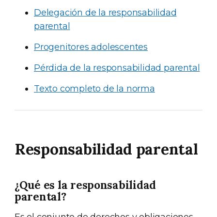
Delegación de la responsabilidad
parental
Progenitores adolescentes
Pérdida de la responsabilidad parental
Texto completo de la norma
Responsabilidad parental
¿Qué es la responsabilidad
parental?
Es el conjunto de derechos y obligaciones