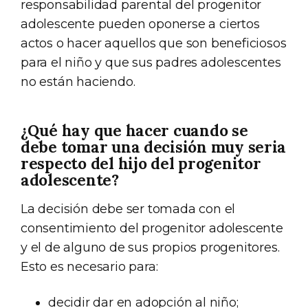
responsabilidad parental del progenitor
adolescente pueden oponerse a ciertos
actos o hacer aquellos que son beneficiosos
para el niño y que sus padres adolescentes
no están haciendo.
¿Qué hay que hacer cuando se
debe tomar una decisión muy seria
respecto del hijo del progenitor
adolescente?
La decisión debe ser tomada con el
consentimiento del progenitor adolescente
y el de alguno de sus propios progenitores.
Esto es necesario para:
decidir dar en adopción al niño;