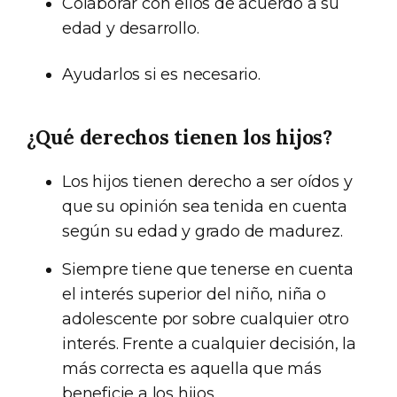
Colaborar con ellos de acuerdo a su
edad y desarrollo.
Ayudarlos si es necesario.
¿Qué derechos tienen los hijos?
Los hijos tienen derecho a ser oídos y
que su opinión sea tenida en cuenta
según su edad y grado de madurez.
Siempre tiene que tenerse en cuenta
el interés superior del niño, niña o
adolescente por sobre cualquier otro
interés. Frente a cualquier decisión, la
más correcta es aquella que más
beneficie a los hijos.