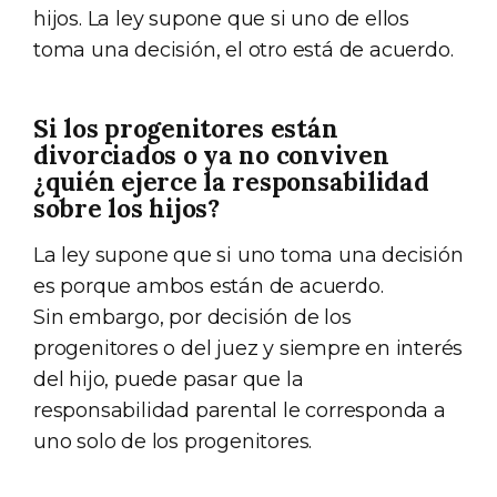
hijos. La ley supone que si uno de ellos
toma una decisión, el otro está de acuerdo.
Si los progenitores están
divorciados o ya no conviven
¿quién ejerce la responsabilidad
sobre los hijos?
La ley supone que si uno toma una decisión
es porque ambos están de acuerdo.
Sin embargo, por decisión de los
progenitores o del juez y siempre en interés
del hijo, puede pasar que la
responsabilidad parental le corresponda a
uno solo de los progenitores.