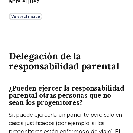
ante el juez.
Volver al índice
Delegación de la
responsabilidad parental
¿Pueden ejercer la responsabilidad
parental otras personas que no
sean los progenitores?
Sí, puede ejercerla un pariente pero sólo en
casos justificados (por ejemplo, si los
progenitores están enfermos o de viaje). El