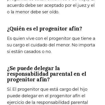
acuerdo debe ser aceptado por el juez y el
o la menor debe ser oído.
¿Quién es el progenitor afín?
Es quien vive con el progenitor que tiene a
su cargo el cuidado del menor. No importa
si están casados o no.
¿Se puede delegar la
responsabilidad parental en el
progenitor afín?
Sí. El progenitor que está cargo del hijo
puede delegar en el progenitor afín el
ejercicio de la responsabilidad parental