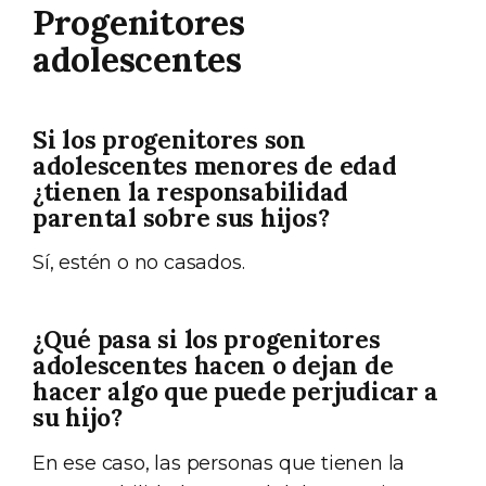
Progenitores
adolescentes
Si los progenitores son
adolescentes menores de edad
¿tienen la responsabilidad
parental sobre sus hijos?
Sí, estén o no casados.
¿Qué pasa si los progenitores
adolescentes hacen o dejan de
hacer algo que puede perjudicar a
su hijo?
En ese caso, las personas que tienen la