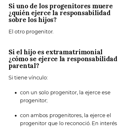
Si uno de los progenitores muere
¿quién ejerce la responsabilidad
sobre los hijos?
El otro progenitor.
Si el hijo es extramatrimonial
¿cómo se ejerce la responsabilidad
parental?
Si tiene vínculo:
con un solo progenitor, la ejerce ese
progenitor;
con ambos progenitores, la ejerce el
progenitor que lo reconoció. En interés