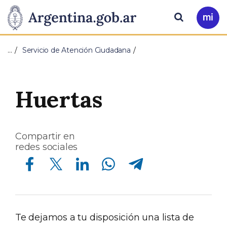
Pasar al contenido principal
Presidencia
Buscar
Ir
a
de
Mi
…
Servicio de Atención Ciudadana
Arg
la
Nación
Huertas
Compartir en
redes sociales
Compartir en Facebook
Compartir en Twitter
Compartir en Linkedin
Compartir en Whatsapp
Compartir en Telegram
Te dejamos a tu disposición una lista de