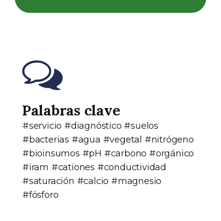
Palabras clave
#servicio #diagnóstico #suelos
#bacterias #agua #vegetal #nitrógeno
#bioinsumos #pH #carbono #orgánico
#iram #cationes #conductividad
#saturación #calcio #magnesio
#fósforo