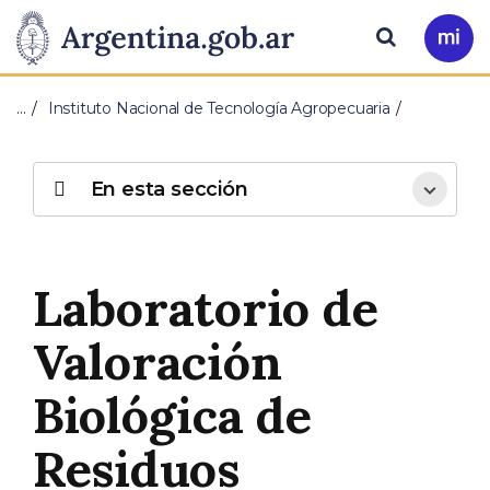
Pasar al contenido principal
Presidencia
Buscar
Ir
a
de
Mi
…
Instituto Nacional de Tecnología Agropecuaria
Arg
la
Nación
En esta sección
Laboratorio de
Valoración
Biológica de
Residuos