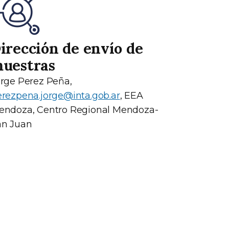
irección de envío de
uestras
rge Perez Peña,
rezpena.jorge@inta.gob.ar
, EEA
endoza, Centro Regional Mendoza-
an Juan