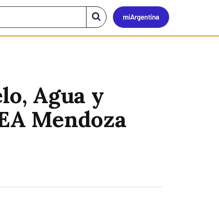
Mi
Buscar
en
el
Argen
sitio
lo, Agua y
 EEA Mendoza