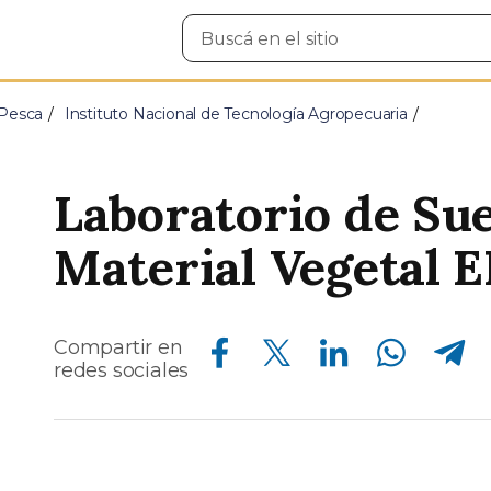
Buscar
en
el
sitio
 Pesca
Instituto Nacional de Tecnología Agropecuaria
Laboratorio de Sue
Material Vegetal
Compartir en Facebook
Compartir en Twitter
Compartir en Linkedin
Compartir en Whatsapp
Compartir en Telegram
Compartir en
redes sociales