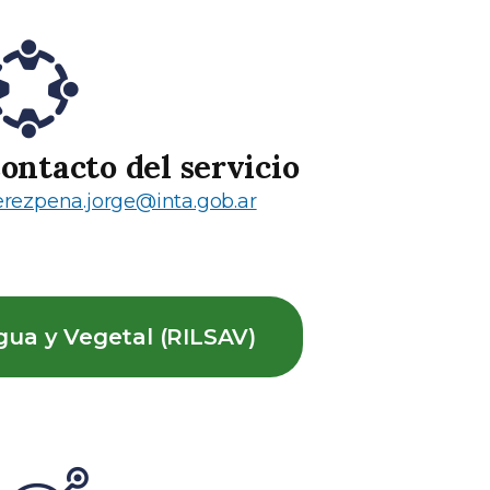
ontacto del servicio
rezpena.jorge@inta.gob.ar
gua y Vegetal (RILSAV)