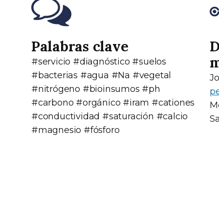
Palabras clave
D
m
#servicio #diagnóstico #suelos
#bacterias #agua #Na #vegetal
Jo
#nitrógeno #bioinsumos #ph
pe
#carbono #orgánico #iram #cationes
M
#conductividad #saturación #calcio
S
#magnesio #fósforo