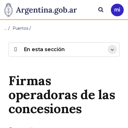
Pasar al contenido principal
Presidencia
Buscar
Ir
a
de
Mi
…
Puertos
Arg
la
Nación
En esta sección
Firmas
operadoras de las
concesiones