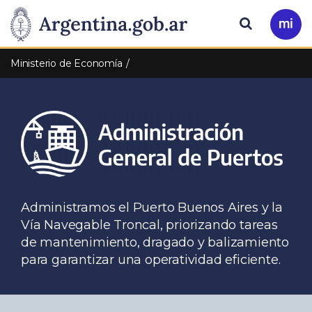
Pasar al contenido principal
Presidencia
Buscar
Ir
a
de
Mi
Ministerio de Economía
Arg
la
Nación
Administramos el Puerto Buenos Aires y la
Vía Navegable Troncal, priorizando tareas
de mantenimiento, dragado y balizamiento
para garantizar una operatividad eficiente.