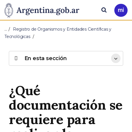
Pasar al contenido principal
Presidencia
Buscar
Ir
a
de
Mi
…
Registro de Organismos y Entidades Científicas y
Arg
la
Tecnológicas
Nación
En esta sección
¿Qué
documentación se
requiere para