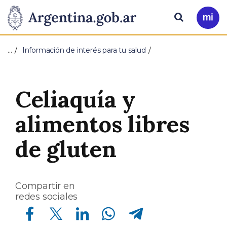
Pasar al contenido principal
Presidencia
Buscar
Ir
a
de
Mi
…
Información de interés para tu salud
Arg
la
Nación
Celiaquía y
alimentos libres
de gluten
Compartir en
redes sociales
Compartir en Facebook
Compartir en Twitter
Compartir en Linkedin
Compartir en Whatsapp
Compartir en Telegram