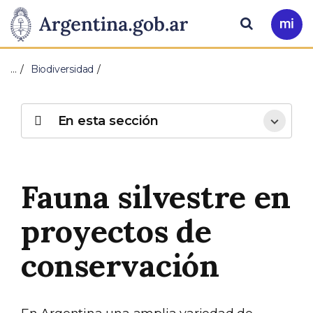
Pasar al contenido principal
Presidencia
Buscar
Ir
a
de
Mi
…
Biodiversidad
Arg
la
Nación
En esta sección
Fauna silvestre en
proyectos de
conservación