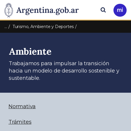
Pasar al contenido principal
Presidencia
Buscar
Ir
a
de
Mi
…
Turismo, Ambiente y Deportes
Arg
la
Ambiente
Nación
Trabajamos para impulsar la transición
hacia un modelo de desarrollo sostenible y
sustentable.
Normativa
Trámites