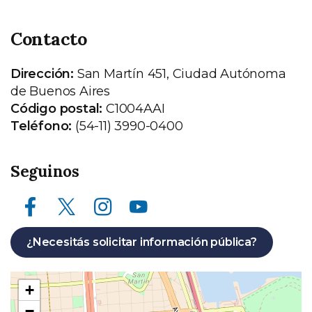
Contacto
Dirección:
San Martín 451, Ciudad Autónoma
de Buenos Aires
Código postal:
C1004AAI
Teléfono:
(54-11) 3990-0400
Seguinos
Facebook
X (ex Twitter)
Instagram
Youtube
¿Necesitás solicitar información pública?
Ubicación
+
en
−