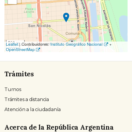
el
mapa
500 m
Leaflet
|
Contribuidores:
Instituto Geográfico Nacional
+
2000 ft
OpenStreetMap
Trámites
Turnos
Trámites a distancia
Atención a la ciudadanía
Acerca de la República Argentina