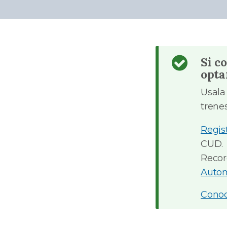
Si c
opta
Usala 
trene
Regis
CUD.
Recor
Auto
Cono