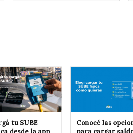
rgá tu SUBE
Conocé las opcio
ica desde la app,
para cargar sald