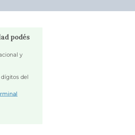
dad podés
acional y
 dígitos del
rminal