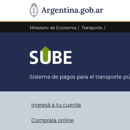
Pasar al contenido principal
Presidencia
de
Ministerio de Economía
Transporte
la
Nación
Sistema de pagos para el transporte pú
Ingresá a tu cuenta
Comprala online