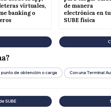
leteras virtuales,
de manera
me banking o
electrónica en tu
jeros
SUBE física
C
ma?
 punto de obtención o carga
Con una Terminal A
 de SUBE