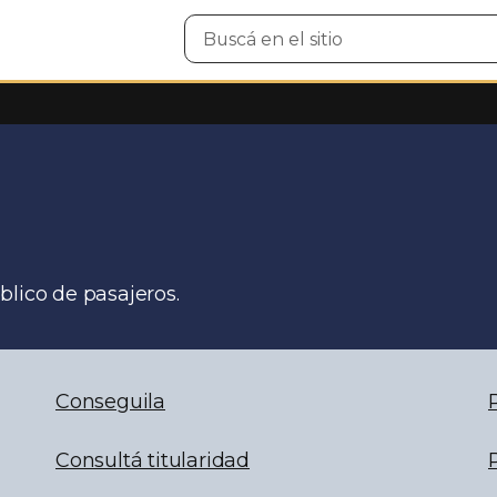
Buscar
en
el
sitio
blico de pasajeros.
Conseguila
Consultá titularidad