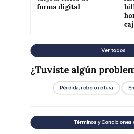
forma digital
bil
ho
ca
Ver todos
¿Tuviste algún proble
Pérdida, robo o rotura
En
Términos y Condiciones