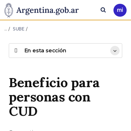
Pasar al contenido principal
Presidencia
Buscar
Ir
a
de
Mi
…
SUBE
Arg
la
Nación
En esta sección
Beneficio para
personas con
CUD