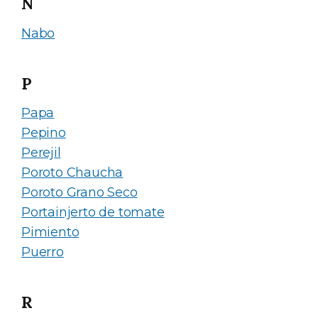
N
Nabo
P
Papa
Pepino
Perejil
Poroto Chaucha
Poroto Grano Seco
Portainjerto de tomate
Pimiento
Puerro
R