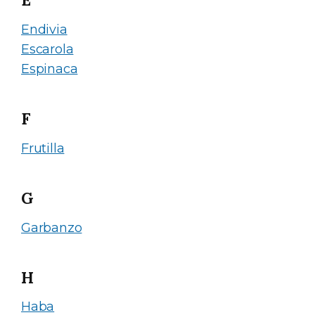
Endivia
Escarola
Espinaca
F
Frutilla
G
Garbanzo
H
Haba