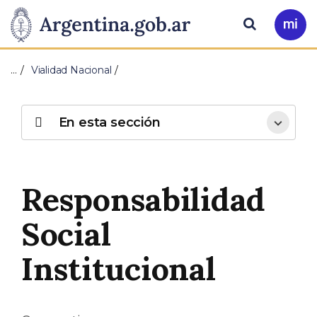
Pasar al contenido principal
Presidencia
Buscar
Ir
a
de
Mi
…
Vialidad Nacional
Arg
la
Nación
En esta sección
Responsabilidad
Social
Institucional