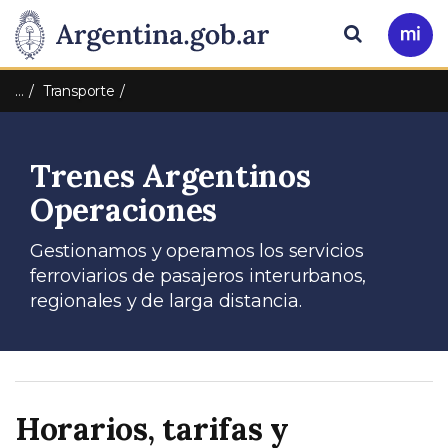
Pasar al contenido principal
Presidencia
Buscar
Ir
a
de
Mi
…
Transporte
Arg
la
Trenes Argentinos
Nación
Operaciones
Gestionamos y operamos los servicios
ferroviarios de pasajeros interurbanos,
regionales y de larga distancia.
Horarios, tarifas y