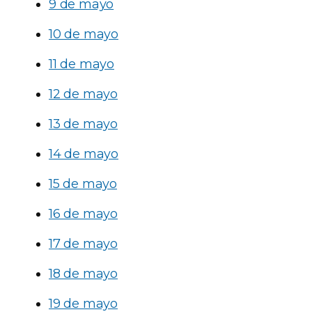
9 de mayo
10 de mayo
11 de mayo
12 de mayo
13 de mayo
14 de mayo
15 de mayo
16 de mayo
17 de mayo
18 de mayo
19 de mayo