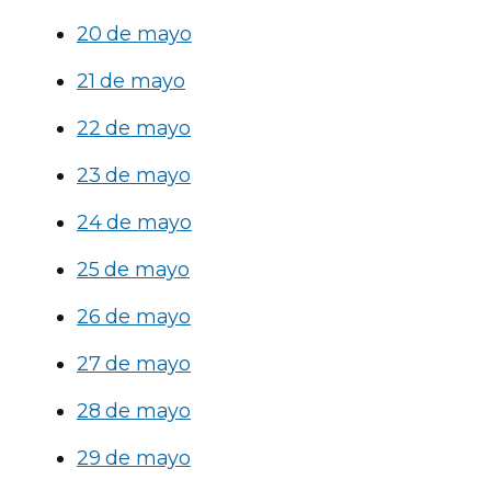
20 de mayo
21 de mayo
22 de mayo
23 de mayo
24 de mayo
25 de mayo
26 de mayo
27 de mayo
28 de mayo
29 de mayo