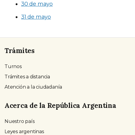
30 de mayo
31 de mayo
Trámites
Turnos
Trámites a distancia
Atención a la ciudadanía
Acerca de la República Argentina
Nuestro país
Leyes argentinas