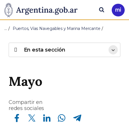
Pasar al contenido principal
Presidencia
Buscar
Ir
a
de
Mi
…
Puertos, Vías Navegables y Marina Mercante
Arg
la
Nación
En esta sección
Mayo
Compartir en
redes sociales
Compartir en Facebook
Compartir en Twitter
Compartir en Linkedin
Compartir en Whatsapp
Compartir en Telegram