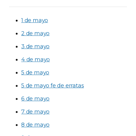
1 de mayo
2 de mayo
3 de mayo
4 de mayo
5 de mayo
5 de mayo fe de erratas
6 de mayo
7 de mayo
8 de mayo