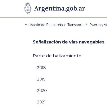
Pasar al contenido principal
Presidencia
de
Ministerio de Economía
Transporte
Puertos, V
la
Nación
Señalización de vías navegables
Parte de balizamiento
2018
2019
2020
2021