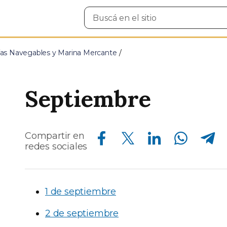
Buscar
en
el
sitio
ías Navegables y Marina Mercante
Septiembre
Compartir en Facebook
Compartir en Twitter
Compartir en Linkedin
Compartir en Whatsapp
Compartir en Telegram
Compartir en
redes sociales
1 de septiembre
2 de septiembre