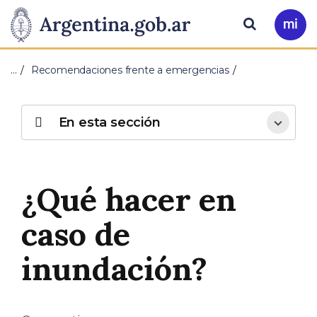
Pasar al contenido principal
Presidencia
Buscar
Ir
a
de
Mi
…
Recomendaciones frente a emergencias
Arg
la
Nación
En esta sección
¿Qué hacer en
caso de
inundación?