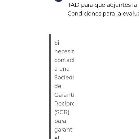
TAD para que adjuntes la
Condiciones para la evalua
Si
necesitas
contactar
a una
Sociedad
de
Garantía
Recíproca
(SGR)
para
garantizar
el