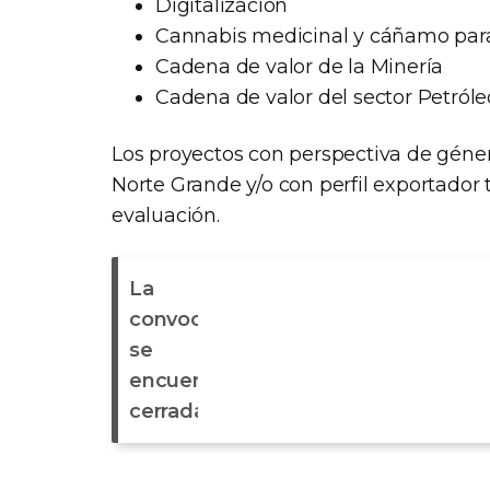
Digitalización
Cannabis medicinal y cáñamo para
Cadena de valor de la Minería
Cadena de valor del sector Petróle
Los proyectos con perspectiva de género
Norte Grande y/o con perfil exportado
evaluación.
La
convocatoria
se
encuentra
cerrada
.