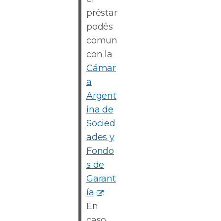
préstamo,
podés
comunicarte
con la
Cámar
a
Argent
ina de
Socied
ades y
Fondo
s de
Garant
ía
.
En
caso