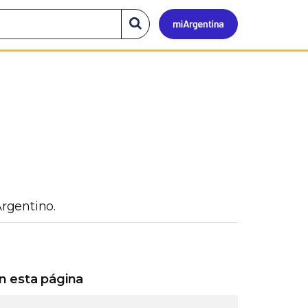
Mi
Buscar
en
el
Argen
sitio
rgentino.
n esta página