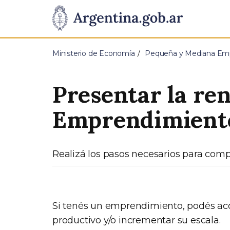
Pasar al contenido principal
Presidencia
de
Ministerio de Economía
Pequeña y Mediana Em
la
Presentar la re
Nación
Emprendimient
Realizá los pasos necesarios para com
Si tenés un emprendimiento, podés acc
productivo y/o incrementar su escala.