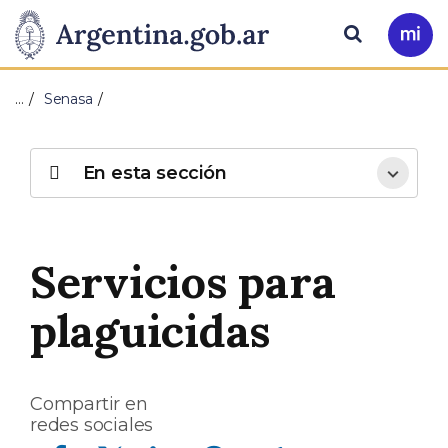
Pasar al contenido principal
Presidencia
Buscar
Ir
a
de
Mi
…
Senasa
Arg
la
Nación
En esta sección
Servicios para
plaguicidas
Compartir en
redes sociales
Compartir en Facebook
Compartir en Twitter
Compartir en Linkedin
Compartir en Whatsapp
Compartir en Telegram