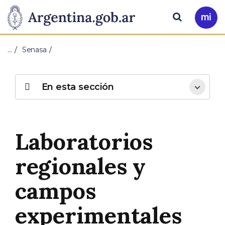
Pasar al contenido principal
Presidencia
Buscar
Ir
a
de
Mi
…
Senasa
Arg
la
Nación
En esta sección
Laboratorios
regionales y
campos
experimentales