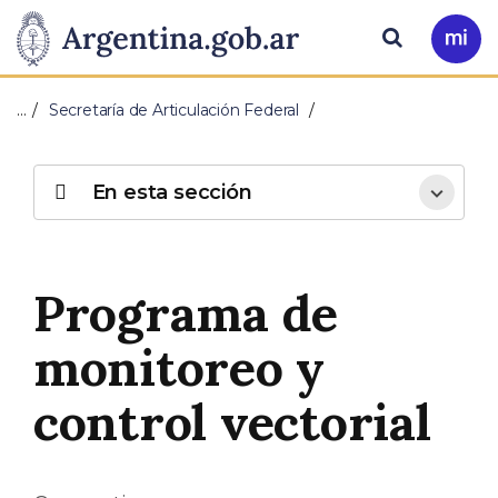
Pasar al contenido principal
Presidencia
Buscar
Ir
a
de
Mi
…
Secretaría de Articulación Federal
Arg
la
Nación
En esta sección
Programa de
monitoreo y
control vectorial