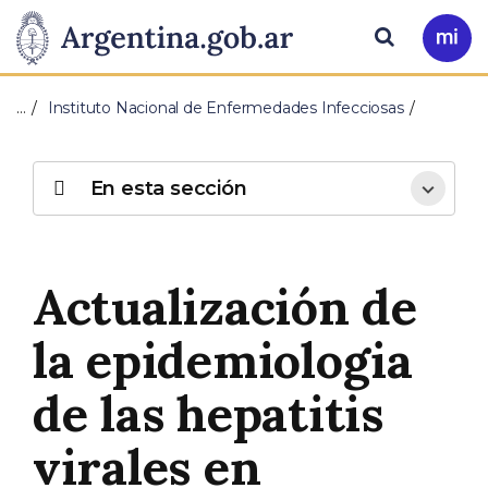
Pasar al contenido principal
Presidencia
Buscar
Ir
a
de
Mi
…
Instituto Nacional de Enfermedades Infecciosas
Arg
la
Nación
En esta sección
Actualización de
la epidemiologia
de las hepatitis
virales en