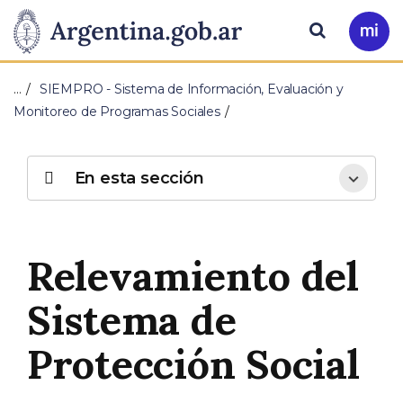
Pasar al contenido principal
Presidencia
Buscar
Ir
a
de
Mi
…
SIEMPRO - Sistema de Información, Evaluación y
Arg
la
Monitoreo de Programas Sociales
Nación
En esta sección
Relevamiento del
Sistema de
Protección Social